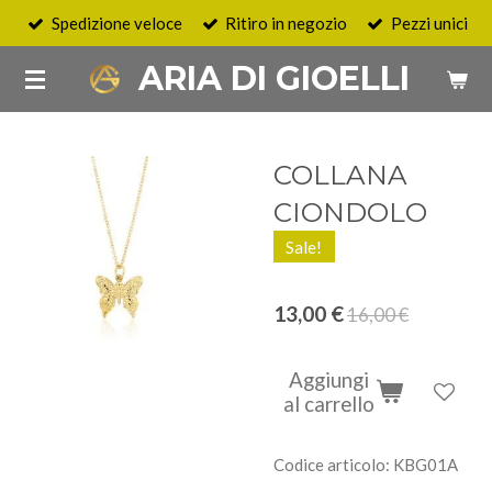
Spedizione veloce
Ritiro in negozio
Pezzi unici
Vai
al
ARIA DI GIOELLI
contenuto
principale
COLLANA
CIONDOLO
Sale!
13,00 €
16,00 €
Aggiungi
al carrello
Codice articolo:
KBG01A