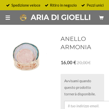
Spedizione veloce
Ritiro in negozio
Pezzi unici
Vai
al
ARIA DI GIOELLI
contenuto
principale
ANELLO
ARMONIA
16,00 €
20,00 €
Avvisami quando
questo prodotto
tornerà disponibile.