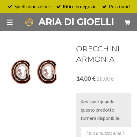
Spedizione veloce
Ritiro in negozio
Pezzi unici
Vai
al
ARIA DI GIOELLI
contenuto
principale
ORECCHINI
ARMONIA
14,00 €
18,00 €
Avvisami quando
questo prodotto
tornerà disponibile.