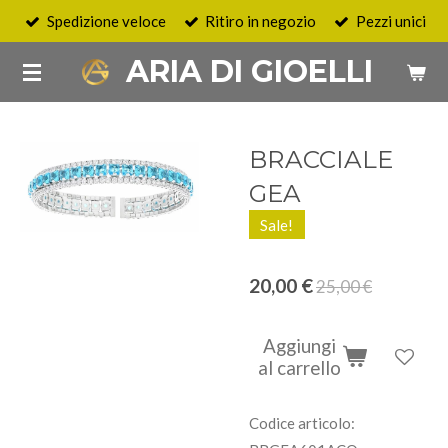
Spedizione veloce
Ritiro in negozio
Pezzi unici
Vai
al
ARIA DI GIOELLI
contenuto
principale
BRACCIALE
GEA
Sale!
20,00 €
25,00 €
Aggiungi
al carrello
Codice articolo: