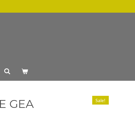
E GEA
Sale!