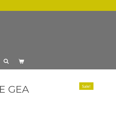
E GEA
Sale!