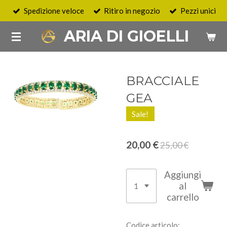
Spedizione veloce
Ritiro in negozio
Pezzi unici
Vai
al
ARIA DI GIOELLI
contenuto
principale
BRACCIALE
GEA
Sale!
20,00 €
25,00 €
Aggiungi
al
carrello
Codice articolo: