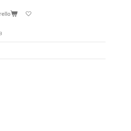
rello
B