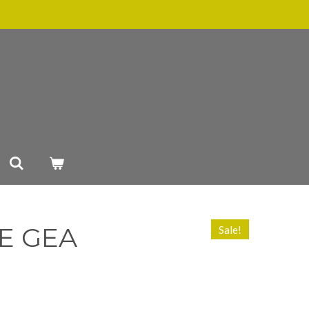
E GEA
Sale!