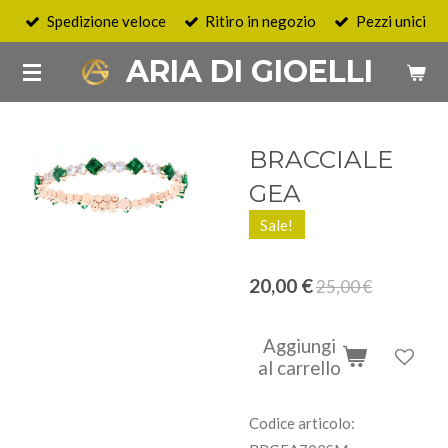
Spedizione veloce
Ritiro in negozio
Pezzi unici
Vai
al
ARIA DI GIOELLI
contenuto
principale
BRACCIALE
GEA
Sale!
20,00 €
25,00 €
Aggiungi
al carrello
Codice articolo: