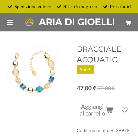
Spedizione veloce
Ritiro in negozio
Pezzi unici
Vai
al
ARIA DI GIOELLI
contenuto
principale
BRACCIALE
ACQUATIC
Sale!
47,00 €
59,00 €
Aggiungi
al carrello
Codice articolo:
BL39978