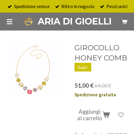
Spedizione veloce
Ritiro in negozio
Pezzi unici
Vai
al
ARIA DI GIOELLI
contenuto
principale
GIROCOLLO
HONEY COMB
Sale!
51,00 €
64,00 €
Spedizione gratuita
Aggiungi
al carrello