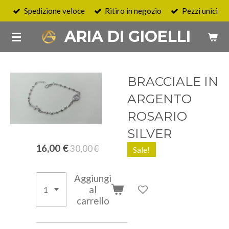
Spedizione veloce
Ritiro in negozio
Pezzi unici
Vai
al
ARIA DI GIOELLI
contenuto
principale
BRACCIALE IN
ARGENTO
ROSARIO
SILVER
16,00 €
30,00 €
Sale!
Aggiungi
al
carrello