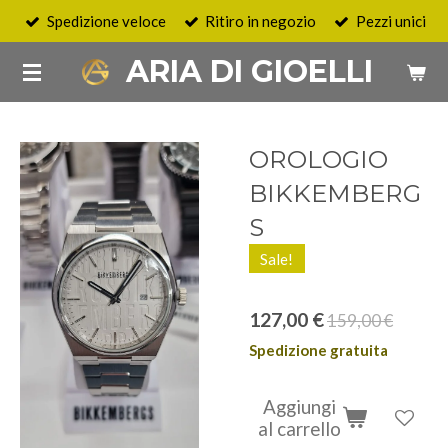
Spedizione veloce
Ritiro in negozio
Pezzi unici
Vai
al
ARIA DI GIOELLI
contenuto
principale
OROLOGIO
BIKKEMBERG
S
Sale!
127,00 €
159,00 €
Spedizione gratuita
Aggiungi
al carrello