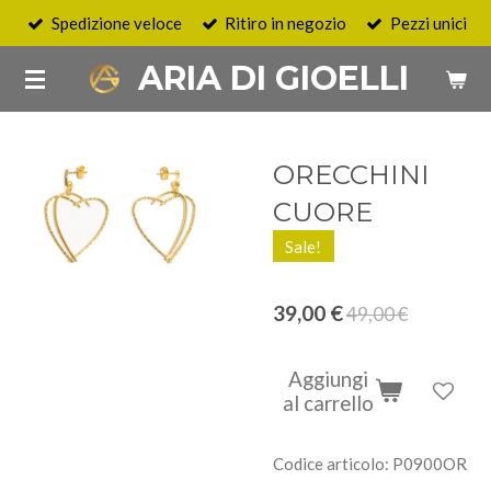
Spedizione veloce
Ritiro in negozio
Pezzi unici
Vai
al
ARIA DI GIOELLI
contenuto
principale
ORECCHINI
CUORE
Sale!
39,00 €
49,00 €
Aggiungi
al carrello
Codice articolo:
P0900OR