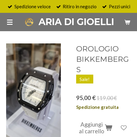
Spedizione veloce
Ritiro in negozio
Pezzi unici
Vai
al
ARIA DI GIOELLI
contenuto
principale
OROLOGIO
BIKKEMBERG
S
Sale!
95,00 €
119,00 €
Spedizione gratuita
Aggiungi
al carrello